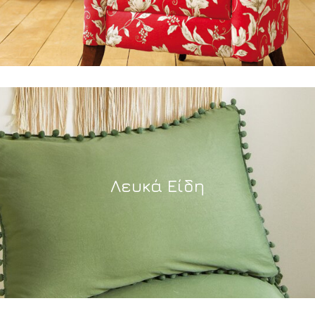
Λευκά Είδη