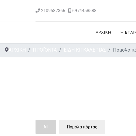
2109587366
6974458588
ΑΡΧΙΚΗ
Η ΕΤΑΙ
ΑΡΧΙΚΗ
ΠΡΟΪΟΝΤΑ
ΕΙΔΗ ΚΙΓΚΑΛΕΡΙΑΣ
Πόμολα π
All
Πόμολα πόρτας