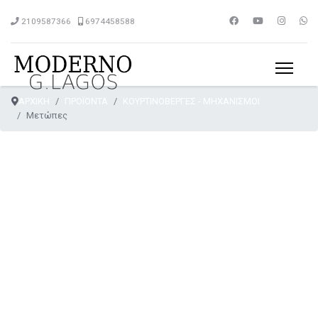
2109587366
6974458588
ΑΡΧΙΚΗ
ΠΡΟΪΟΝΤΑ
ΚΟΥΡΤΙΝΟΒΕΡΓΕΣ - ΜΗΧΑΝΙΣΜΟΙ
Μετώπες
Μετώπες